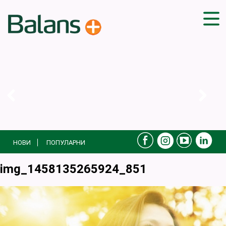
ДОМА
СОВЕТИ
ВЕЖБИ
ПЛАН ЗА ИСХРАНА
ЗДРАВИ РЕЦЕПТИ
БЛОГ
НОВИ
ПОПУЛАРНИ
ПРОИЗВОДИ
КАМПАЊИ
img_1458135265924_851
ЧПП