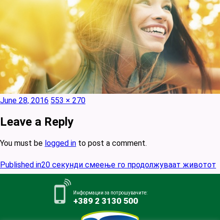
Posted
Full
June 28, 2016
553 × 270
on
size
Leave a Reply
You must be
logged in
to post a comment.
Post
Published in
20 секунди смеење го продолжуваат животот
navigation
Информации за потрошувачите:
+389 2 3130 500