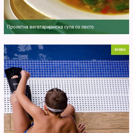
Пролетна вегетаријанска супа со песто
ВЕЖБИ