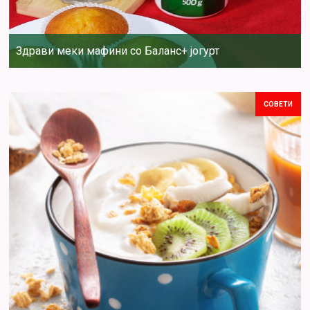
Здрави меки мафини со Баланс+ јогурт
СОВЕТИ