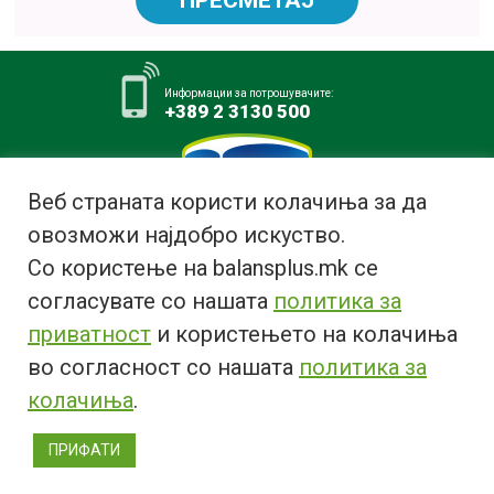
Информации за потрошувачите:
+389 2 3130 500
Веб страната користи колачиња за да
овозможи најдобро искуство.
Млекара АД Битола
Со користење на balansplus.mk се
ул. Ѓурчин Наумов Пљакот бр.1,
7000 Битола, Република
согласувате со нашата
политика за
Македонија
приватност
и користењето на колачиња
Тел:
+389 47 226 380
во согласност со нашата
политика за
Факс:
+389 47 237 073
Email:
info@bimilk.mk
колачиња
.
© 2018 Copyright | All rights reserved 2018 ® |
Privacy Policy
ПРИФАТИ