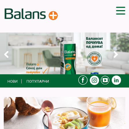
ДОМА
СОВЕТИ
ВЕЖБИ
ПЛАН ЗА ИСХРАНА
ЗДРАВИ РЕЦЕПТИ
БЛОГ
НОВИ
ПОПУЛАРНИ
ПРОИЗВОДИ
КАМПАЊИ
ЧПП