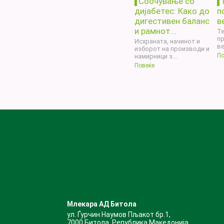
Соочување со
дијабетес: Како до
п
дигестивен баланс
в
и рамнот...
Те
п
Исхраната, начинот и
ве
изборот на производи и
По
намирници з...
Повеќе
Млекара АД Битола
ул. Ѓурчин Наумов Пљакот бр.1,
7000 Битола, Република Македонија