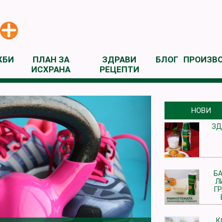
ЖБИ
ПЛАН ЗА
ЗДРАВИ
БЛОГ
ПРОИЗВ
ИСХРАНА
РЕЦЕПТИ
НОВИ
ЗД
БА
Л
Г
К