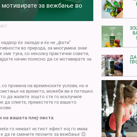
е мотивирате за вежбање во
2017
ЗО
В
надвор ќе залади и ќе не „фати“
ктивности во природа, за многумина знае
е сме тука, со неколку практични совети,
ДА
ајдете начин полесно да се мотивирате за
ПР
 со промена на временските услови, но и
сметање на времето, можеби ви е потешко
сто да жалите зошто сте го исклучиле
е да спиете, преместете го вашето
сови.
и на вашата плеј-листа
еќе го немаат истиот ефект кој го имаа
 е да ги смените песните за вежбање 😊.