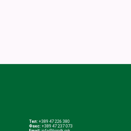
Тел:
+389 47 226 380
Факс:
+389 47 237 073
Email:
info@bimilk.mk