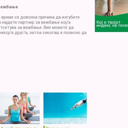
 вежбање
време се доволна причина да изгубите
 најдете партнер за вежбање кој/а
потсетува за вежбање. Вие можете да
 некој/а друг/а, затоа секогаш е полесно да