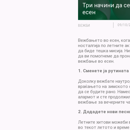
Три начини да с
есен
09/10/
ВЕЖБИ
Вежбањето во есен, кога 
носталгија по летните а
да биде тешка мисија. Ни
да ви помогнеме да прон
вежбање во есен.
1. Сменете ја рутината
Доколку вежбате наутро,
враќањето на зимското 
да се будите рано. Наме
алармот и сте продолжил
вежбање за вечерните ча
2. Додадете нови песн
Летните хитови можеби в
во текот летото и време