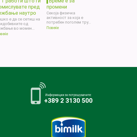
11 работи што ги
Време е за
омислувате пред
промени
ежбање наутро
Секоја физичка
активност за која е
шко е да се сетиш на
потребен поголем тру...
ридобивките од
Повеќе
жбање во момен...
веќе
Информации за потрошувачите:
+389 2 3130 500