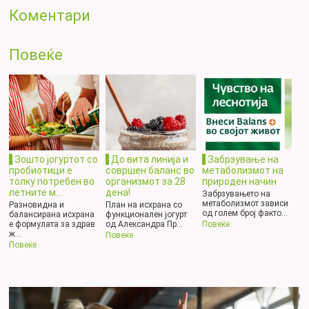
Коментари
Повеќе
Зошто јогуртот со
До вита линија и
Забрзување на
пробиотици e
совршен баланс во
метаболизмот на
толку потребен во
организмот за 28
природен начин
летните м...
дена!
Забрзувањето на
метаболизмот зависи
Разновидна и
План на исхрана со
од голем број факто...
балансирана исхрана
функционален јогурт
е формулата за здрав
од Александра Пр...
Повеќе
ж...
Повеќе
Повеќе