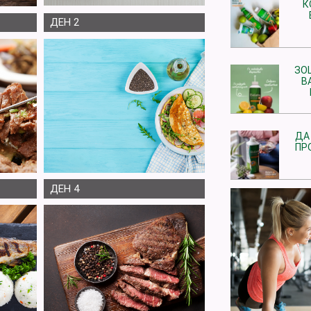
К
ДЕН 2
ЗО
В
ДА
ПР
ДЕН 4