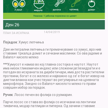
Ден 26
14/04/2019
ПЛАН ЗА ИСХРАНА
Појадок
: Хумус лепчиња
Две интегрални лепчиња ги премачкуваме со хумус, врз нив
ставаме тркалца домат и сечкани маслинки. Со ова јадеме и
Balans+ кисело млеко
***
Хумусот е намаз во кој главна состојка е наутот. Наутот
има низок гликемичен индекс или сложени јаглехидрати и е
погоден во исхраната за дијабетичари, има доста растителни
протеини, богат е со железо и најважно од се’ е богат извор на
диетни влакна кои учествуаат во регулирање на цревната
микрофлора. Заедно со Balans+ киселото млеко го прави
совршен избор за појадок.
Ручек
: Лосос печен во фолија со рузмарин.
Парче лосос се става во фолија со исечкани на лентички
тиквичка, модар патлиџан и пиперка. Од зачини ставаме