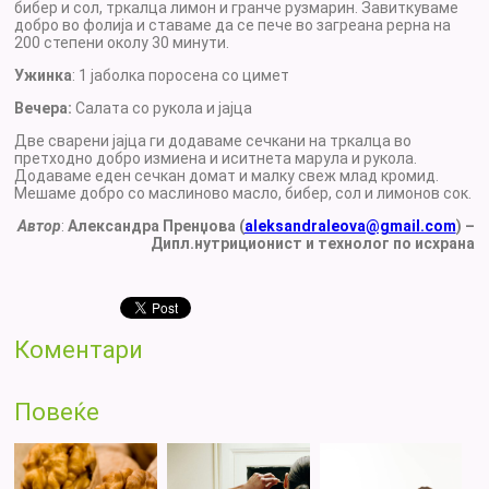
бибер и сол, тркалца лимон и гранче рузмарин. Завиткуваме
добро во фолија и ставаме да се пече во загреана рерна на
200 степени околу 30 минути.
Ужинка
: 1 јаболка поросена со цимет
Вечера:
Салата со рукола и јајца
Две сварени јајца ги додаваме сечкани на тркалца во
претходно добро измиена и иситнета марула и рукола.
Додаваме еден сечкан домат и малку свеж млад кромид.
Мешаме добро со маслиново масло, бибер, сол и лимонов сок.
Автор
:
Александра Пренџова (
aleksandraleova@gmail.com
) –
Дипл.нутриционист и технолог по исхрана
Коментари
Повеќе