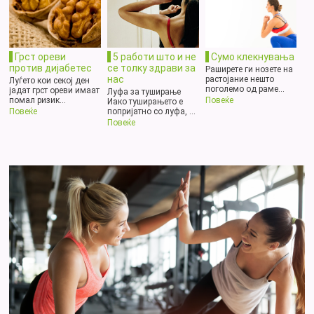
Грст ореви
5 работи што и не
Сумо клекнувања
против дијабетес
се толку здрави за
Раширете ги нозете на
нас
растојание нешто
Луѓето кои секој ден
поголемо од раме...
јадат грст ореви имаат
Луфа за туширање
помал ризик...
Повеќе
Иако туширањето е
попријатно со луфа, ...
Повеќе
Повеќе