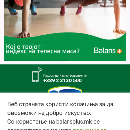
Информации за потрошувачите:
+389 2 3130 500
Веб страната користи колачиња за да
овозможи најдобро искуство.
Млекара АД Битола
Со користење на balansplus.mk се
ул. Ѓурчин Наумов Пљакот бр.1,
7000 Битола, Република