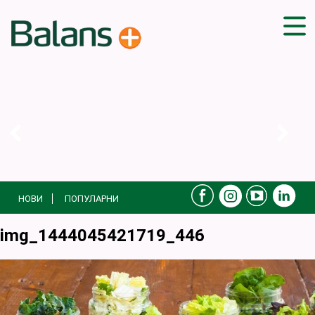
ДОМА
СОВЕТИ
ВЕЖБИ
ПЛАН ЗА ИСХРАНА
ЗДРАВИ РЕЦЕПТИ
БЛОГ
НОВИ
ПОПУЛАРНИ
ПРОИЗВОДИ
КАМПАЊИ
img_1444045421719_446
ЧПП