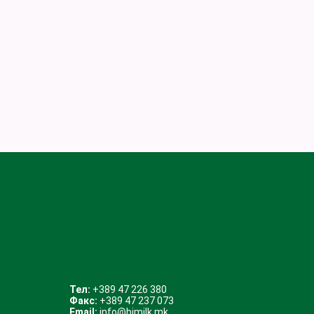
Тел:
+389 47 226 380
Факс:
+389 47 237 073
Email:
info@bimilk.mk