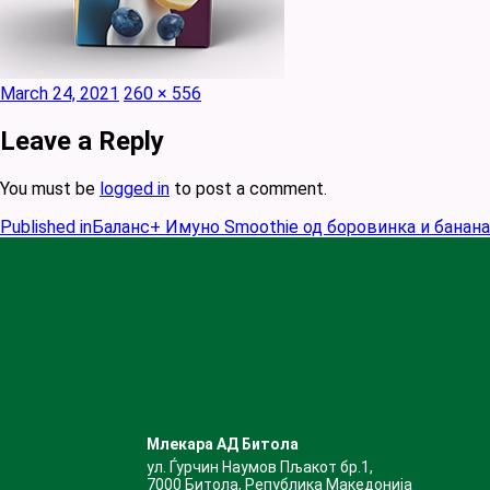
Posted
Full
March 24, 2021
260 × 556
on
size
Leave a Reply
You must be
logged in
to post a comment.
Published in
Баланс+ Имуно Smoothie од боровинка и банана
Млекара АД Битола
ул. Ѓурчин Наумов Пљакот бр.1,
7000 Битола, Република Македонија