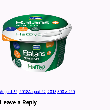
Posted
Full
August 22, 2018
August 22, 2018
300 × 420
on
size
Leave a Reply