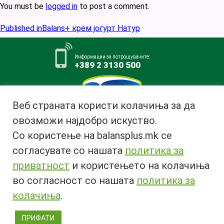
You must be
logged in
to post a comment.
Post
Published in
Balans+ крем јогурт Натур
navigation
Информации за потрошувачите:
+389 2 3130 500
Веб страната користи колачиња за да
овозможи најдобро искуство.
Млекара АД Битола
Со користење на balansplus.mk се
ул. Ѓурчин Наумов Пљакот бр.1,
7000 Битола, Република
согласувате со нашата
политика за
Македонија
приватност
и користењето на колачиња
Тел:
+389 47 226 380
во согласност со нашата
политика за
Факс:
+389 47 237 073
Email:
info@bimilk.mk
колачиња
.
ПРИФАТИ
© 2018 Copyright | All rights reserved 2018 ® |
Privacy Policy