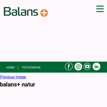
ДОМА
СОВЕТИ
ВЕЖБИ
ПЛАН ЗА ИСХРАНА
ЗДРАВИ РЕЦЕПТИ
БЛОГ
НОВИ
ПОПУЛАРНИ
ПРОИЗВОДИ
КАМПАЊИ
Previous Image
balans+ natur
ЧПП