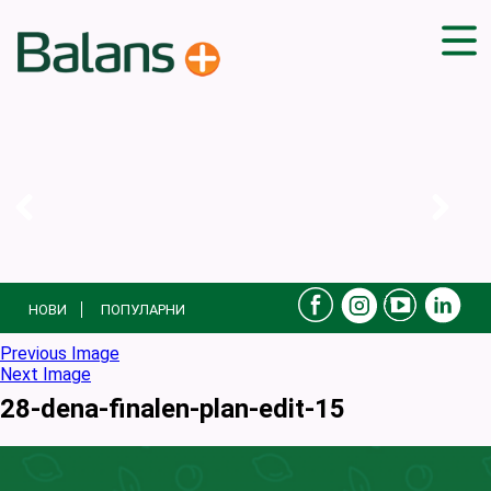
ДОМА
СОВЕТИ
ВЕЖБИ
ПЛАН ЗА ИСХРАНА
ЗДРАВИ РЕЦЕПТИ
БЛОГ
НОВИ
ПОПУЛАРНИ
ПРОИЗВОДИ
КАМПАЊИ
Previous Image
Next Image
ЧПП
28-dena-finalen-plan-edit-15