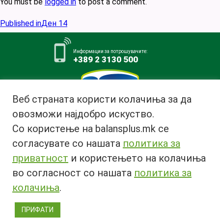
You must be
logged in
to post a comment.
Post
Published in
Ден 14
navigation
Информации за потрошувачите:
+389 2 3130 500
Веб страната користи колачиња за да
овозможи најдобро искуство.
Млекара АД Битола
Со користење на balansplus.mk се
ул. Ѓурчин Наумов Пљакот бр.1,
7000 Битола, Република
согласувате со нашата
политика за
Македонија
приватност
и користењето на колачиња
Тел:
+389 47 226 380
во согласност со нашата
политика за
Факс:
+389 47 237 073
Email:
info@bimilk.mk
колачиња
.
ПРИФАТИ
© 2018 Copyright | All rights reserved 2018 ® |
Privacy Policy