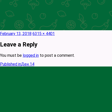
Posted
Full
February 13, 2018
6315 × 4401
on
size
Leave a Reply
You must be
logged in
to post a comment.
Published in
Ден 14