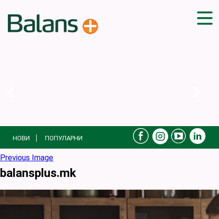
ДОМА
СОВЕТИ
ВЕЖБИ
ПЛАН ЗА ИСХРАНА
ЗДРАВИ РЕЦЕПТИ
БЛОГ
НОВИ
ПОПУЛАРНИ
ПРОИЗВОДИ
КАМПАЊИ
Previous Image
balansplus.mk
ЧПП