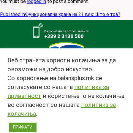
You must be
logged in
to post a comment.
Post
Published in
Функционална храна на 21 век: Што е тоа?
navigation
Информации за потрошувачите:
+389 2 3130 500
Веб страната користи колачиња за да
овозможи најдобро искуство.
Млекара АД Битола
Со користење на balansplus.mk се
ул. Ѓурчин Наумов Пљакот бр.1,
7000 Битола, Република
согласувате со нашата
политика за
Македонија
приватност
и користењето на колачиња
Тел:
+389 47 226 380
во согласност со нашата
политика за
Факс:
+389 47 237 073
Email:
info@bimilk.mk
колачиња
.
ПРИФАТИ
© 2018 Copyright | All rights reserved 2018 ® |
Privacy Policy