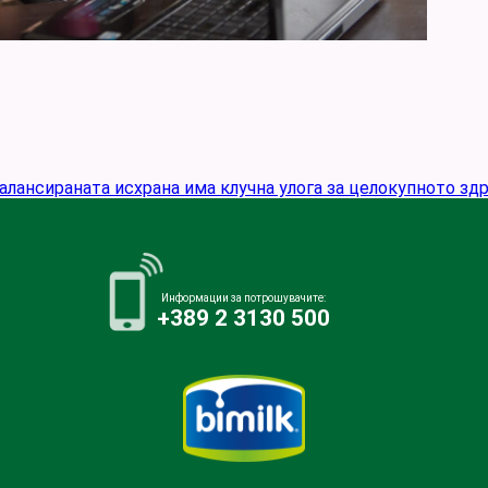
алансираната исхрана има клучна улога за целокупното здр
Информации за потрошувачите:
+389 2 3130 500