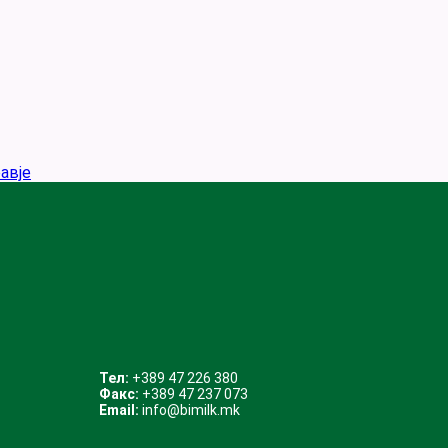
авје
Тел:
+389 47 226 380
Факс:
+389 47 237 073
Email:
info@bimilk.mk