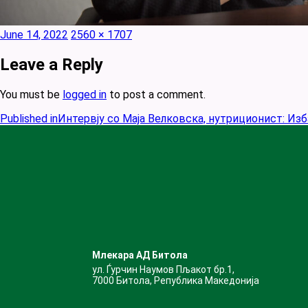
Posted
Full
June 14, 2022
2560 × 1707
on
size
Leave a Reply
You must be
logged in
to post a comment.
Published in
Интервју со Маја Велковска, нутриционист: Изб
Млекара АД Битола
ул. Ѓурчин Наумов Пљакот бр.1,
7000 Битола, Република Македонија