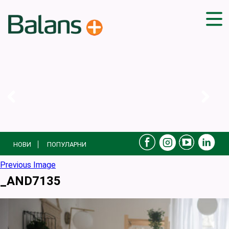
ДОМА
СОВЕТИ
ВЕЖБИ
ПЛАН ЗА ИСХРАНА
ЗДРАВИ РЕЦЕПТИ
БЛОГ
НОВИ
ПОПУЛАРНИ
ПРОИЗВОДИ
КАМПАЊИ
Previous Image
_AND7135
ЧПП