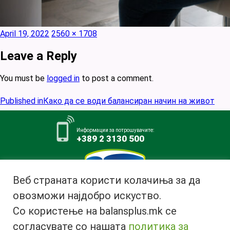
Posted
Full
April 19, 2022
2560 × 1708
on
size
Leave a Reply
You must be
logged in
to post a comment.
Post
Published in
Како да се води балансиран начин на живот
navigation
Информации за потрошувачите:
+389 2 3130 500
Веб страната користи колачиња за да
овозможи најдобро искуство.
Млекара АД Битола
Со користење на balansplus.mk се
ул. Ѓурчин Наумов Пљакот бр.1,
7000 Битола, Република
согласувате со нашата
политика за