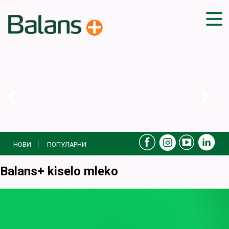
ДОМА
СОВЕТИ
ВЕЖБИ
ПЛАН ЗА ИСХРАНА
ЗДРАВИ РЕЦЕПТИ
БЛОГ
НОВИ
ПОПУЛАРНИ
ПРОИЗВОДИ
КАМПАЊИ
Balans+ kiselo mleko
ЧПП