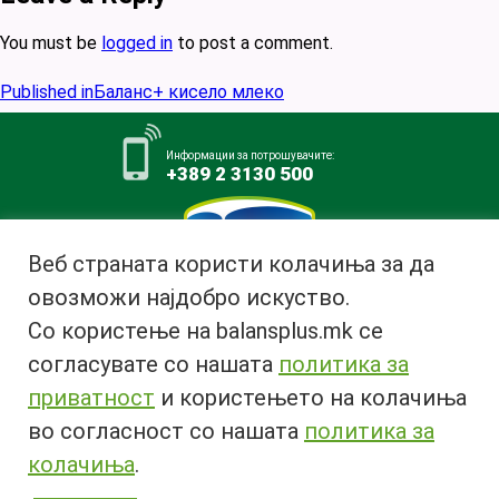
You must be
logged in
to post a comment.
Post
Published in
Баланс+ кисело млеко
navigation
Информации за потрошувачите:
+389 2 3130 500
Веб страната користи колачиња за да
овозможи најдобро искуство.
Млекара АД Битола
Со користење на balansplus.mk се
ул. Ѓурчин Наумов Пљакот бр.1,
7000 Битола, Република
согласувате со нашата
политика за
Македонија
приватност
и користењето на колачиња
Тел:
+389 47 226 380
во согласност со нашата
политика за
Факс:
+389 47 237 073
Email:
info@bimilk.mk
колачиња
.