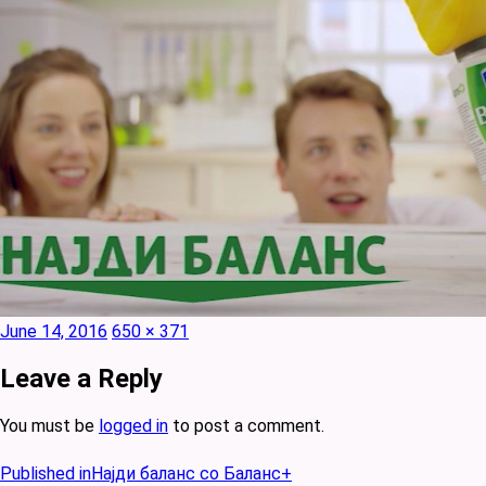
Posted
Full
June 14, 2016
650 × 371
on
size
Leave a Reply
You must be
logged in
to post a comment.
Post
Published in
Најди баланс со Баланс+