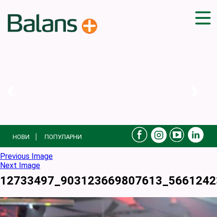
ДОМА
СОВЕТИ
ВЕЖБИ
ПЛАН ЗА ИСХРАНА
ЗДРАВИ РЕЦЕПТИ
БЛОГ
НОВИ
ПОПУЛАРНИ
ПРОИЗВОДИ
КАМПАЊИ
Previous Image
Next Image
ЧПП
12733497_903123669807613_5661242