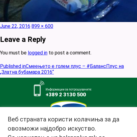
Posted
Full
June 22, 2016
899 × 600
on
size
Leave a Reply
You must be
logged in
to post a comment.
Post
Published in
Смеењето е голем плус – #БалансПлус на
navigation
„Златна бубамара 2016“
Информации за потрошувачите:
+389 2 3130 500
Веб страната користи колачиња за да
овозможи најдобро искуство.
Млекара АД Битола