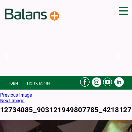
ДОМА
СОВЕТИ
ВЕЖБИ
ПЛАН ЗА ИСХРАНА
ЗДРАВИ РЕЦЕПТИ
БЛОГ
НОВИ
ПОПУЛАРНИ
ПРОИЗВОДИ
КАМПАЊИ
Previous Image
Next Image
ЧПП
12734085_903121949807785_4218127