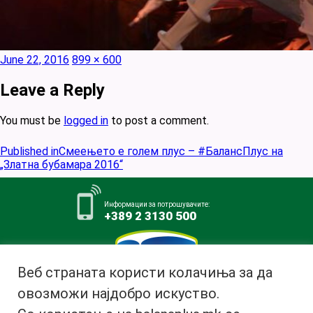
Posted
Full
June 22, 2016
899 × 600
on
size
Leave a Reply
You must be
logged in
to post a comment.
Post
Published in
Смеењето е голем плус – #БалансПлус на
navigation
„Златна бубамара 2016“
Информации за потрошувачите:
+389 2 3130 500
Веб страната користи колачиња за да
овозможи најдобро искуство.
Млекара АД Битола