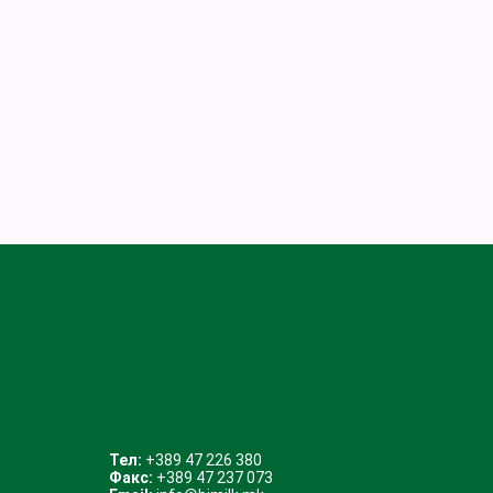
Тел:
+389 47 226 380
Факс:
+389 47 237 073