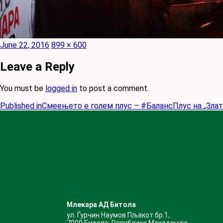
Posted
Full
June 22, 2016
899 × 600
on
size
Leave a Reply
You must be
logged in
to post a comment.
Published in
Смеењето е голем плус – #БалансПлус на „Злат
Млекара АД Битола
ул. Ѓурчин Наумов Пљакот бр.1,
7000 Битола, Република Македонија