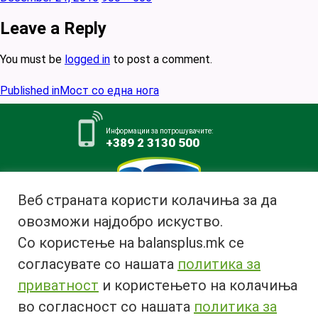
on
size
Leave a Reply
You must be
logged in
to post a comment.
Post
Published in
Мост со една нога
navigation
Информации за потрошувачите:
+389 2 3130 500
Веб страната користи колачиња за да
овозможи најдобро искуство.
Млекара АД Битола
Со користење на balansplus.mk се
ул. Ѓурчин Наумов Пљакот бр.1,
7000 Битола, Република
согласувате со нашата
политика за
Македонија
приватност
и користењето на колачиња
Тел:
+389 47 226 380
во согласност со нашата
политика за
Факс:
+389 47 237 073