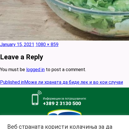
Posted
Full
January 15, 2021
1080 × 859
on
size
Leave a Reply
You must be
logged in
to post a comment.
Post
Published in
Може ли храната да биде лек и во кои случаи
navigation
Информации за потрошувачите:
+389 2 3130 500
Веб страната користи колачиња за да