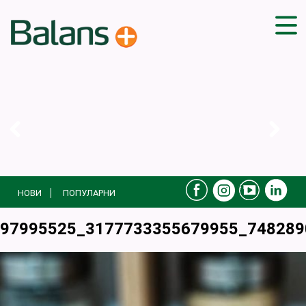
ДОМА
СОВЕТИ
ВЕЖБИ
ПЛАН ЗА ИСХРАНА
ЗДРАВИ РЕЦЕПТИ
БЛОГ
НОВИ
ПОПУЛАРНИ
ПРОИЗВОДИ
КАМПАЊИ
97995525_3177733355679955_748289
ЧПП