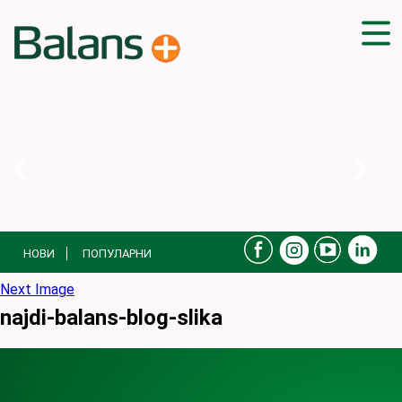
ДОМА
СОВЕТИ
ВЕЖБИ
ПЛАН ЗА ИСХРАНА
ЗДРАВИ РЕЦЕПТИ
БЛОГ
НОВИ
ПОПУЛАРНИ
ПРОИЗВОДИ
КАМПАЊИ
Next Image
najdi-balans-blog-slika
ЧПП