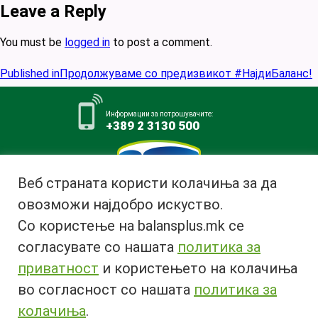
Leave a Reply
You must be
logged in
to post a comment.
Post
Published in
Продолжуваме со предизвикот #НајдиБаланс!
navigation
Информации за потрошувачите:
+389 2 3130 500
Веб страната користи колачиња за да
овозможи најдобро искуство.
Млекара АД Битола
Со користење на balansplus.mk се
ул. Ѓурчин Наумов Пљакот бр.1,
7000 Битола, Република
согласувате со нашата
политика за
Македонија
приватност
и користењето на колачиња
Тел:
+389 47 226 380
во согласност со нашата
политика за
Факс:
+389 47 237 073
Email:
info@bimilk.mk
колачиња
.