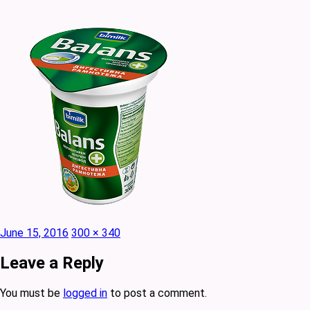
Posted
Full
June 15, 2016
300 × 340
on
size
Leave a Reply
You must be
logged in
to post a comment.