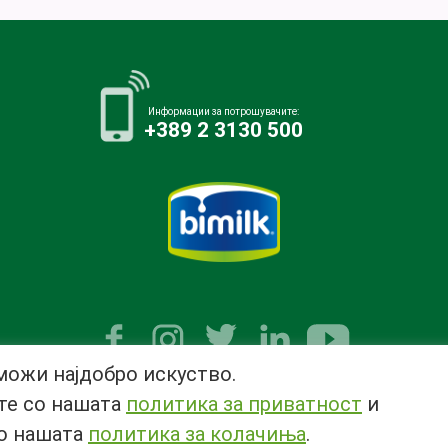
Информации за потрошувачите:
+389 2 3130 500
можи најдобро искуство.
© 2018 Copyright | All rights reserved 2018 ® |
Privacy Policy
ате со нашата
политика за приватност
и
со нашата
политика за колачиња
.