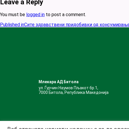
Leave a Reply
You must be
logged in
to post a comment.
Published in
Сите здравствени придобивки од консумирањ
Млекара АД Битола
ул. Ѓурчин Наумов Пљакот бр.1,
7000 Битола, Република Македонија