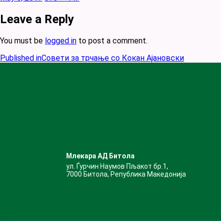
on
size
Leave a Reply
You must be
logged in
to post a comment.
Published in
Совети за трчање со Кокан Ајановски
Млекара АД Битола
ул. Ѓурчин Наумов Пљакот бр.1,
7000 Битола, Република Македонија