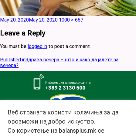
Posted
Full
May 20, 2020
May 20, 2020
1000 × 667
on
size
Leave a Reply
You must be
logged in
to post a comment.
Post
Published in
Здрава вечера – што и како да јадете за
navigation
вечера?
Информации за потрошувачите:
+389 2 3130 500
Веб страната користи колачиња за да
овозможи најдобро искуство.
Млекара АД Битола
Со користење на balansplus.mk се
ул. Ѓурчин Наумов Пљакот бр.1,