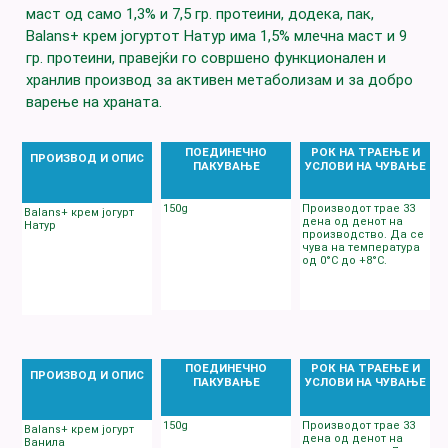
маст од само 1,3% и 7,5 гр. протеини, додека, пак,
Balans+ крем јогуртот Натур има 1,5% млечна маст и 9
гр. протеини, правејќи го совршено функционален и
хранлив производ за активен метаболизам и за добро
варење на храната.
ПОЕДИНЕЧНО
РОК НА ТРАЕЊЕ И
ПРОИЗВОД И ОПИС
ПАКУВАЊЕ
УСЛОВИ НА ЧУВАЊЕ
150g
Производот трае 33
Balans+ крем јогурт
денa од денот на
Натур
производство. Да се
чува на температура
од 0°C до +8°C.
ПОЕДИНЕЧНО
РОК НА ТРАЕЊЕ И
ПРОИЗВОД И ОПИС
ПАКУВАЊЕ
УСЛОВИ НА ЧУВАЊЕ
150g
Производот трае 33
Balans+ крем јогурт
денa од денот на
Ванила