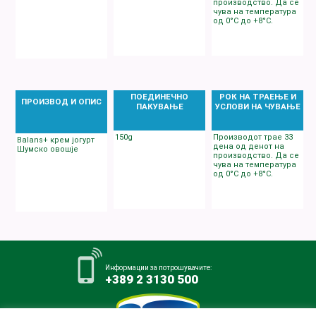
производство. Да се
чува на температура
од 0°C до +8°C.
ПОЕДИНЕЧНО
РОК НА ТРАЕЊЕ И
ПРОИЗВОД И ОПИС
ПАКУВАЊЕ
УСЛОВИ НА ЧУВАЊЕ
150g
Производот трае 33
Balans+ крем јогурт
денa од денот на
Шумско овошје
производство. Да се
чува на температура
од 0°C до +8°C.
Информации за потрошувачите:
+389 2 3130 500