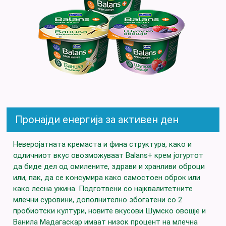
Пронајди енергија за активен ден
Неверојатната кремаста и фина структура, како и
одличниот вкус овозможуваат Balans+ крем јогуртот
да биде дел од омилените, здрави и хранливи оброци
или, пак, да се консумира како самостоен оброк или
како лесна ужина. Подготвени со најквалитетните
млечни суровини, дополнително збогатени со 2
пробиотски култури, новите вкусови Шумско овошје и
Ванила Мадагаскар имаат низок процент на млечна