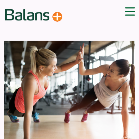
ДОМА
СОВЕТИ
ВЕЖБИ
ПЛАН ЗА ИСХРАНА
ЗДРАВИ РЕЦЕПТИ
БЛОГ
ПРОИЗВОДИ
КАМПАЊИ
ЧПП