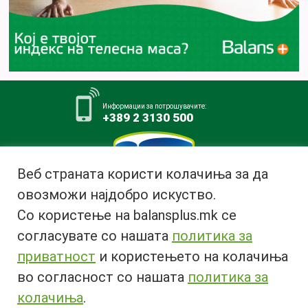
Информации за потрошувачите:
+389 2 3130 500
Веб страната користи колачиња за да
овозможи најдобро искуство.
Млекара АД Битола
Со користење на balansplus.mk се
ул. Ѓурчин Наумов Пљакот бр.1,
7000 Битола, Република
согласувате со нашата
политика за
Македонија
приватност
и користењето на колачиња
Тел:
+389 47 226 380
во согласност со нашата
политика за
Факс:
+389 47 237 073
Email:
info@bimilk.mk
колачиња
.