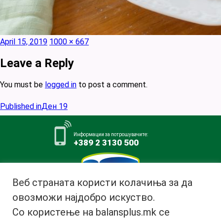
Posted
Full
April 15, 2019
1000 × 667
on
size
Leave a Reply
You must be
logged in
to post a comment.
Post
Published in
Ден 19
navigation
Информации за потрошувачите:
+389 2 3130 500
Веб страната користи колачиња за да
овозможи најдобро искуство.
Млекара АД Битола
Со користење на balansplus.mk се
ул. Ѓурчин Наумов Пљакот бр.1,