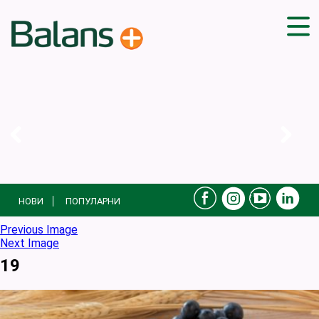
ДОМА
СОВЕТИ
ВЕЖБИ
ПЛАН ЗА ИСХРАНА
ЗДРАВИ РЕЦЕПТИ
БЛОГ
НОВИ
ПОПУЛАРНИ
ПРОИЗВОДИ
КАМПАЊИ
Previous Image
Next Image
ЧПП
19