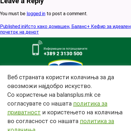
Leave a Reply
You must be
logged in
to post a comment.
Post
Published in
Исто како домашен, Баланс+ Кефир за идеален
navigation
почеток на денот
Информации за потрошувачите:
+389 2 3130 500
Веб страната користи колачиња за да
овозможи најдобро искуство.
Млекара АД Битола
Со користење на balansplus.mk се
ул. Ѓурчин Наумов Пљакот бр.1,
7000 Битола, Република
согласувате со нашата
политика за
Македонија
приватност
и користењето на колачиња
Тел:
+389 47 226 380
во согласност со нашата
политика за
Факс:
+389 47 237 073
Email:
info@bimilk.mk
колачиња
.