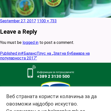
Posted
Full
September 27, 2017
1100 × 733
on
size
Leave a Reply
You must be
logged in
to post a comment.
Post
Published in
#БалансПлус на „Златна бубамара на
navigation
популарноста 2017“
Информации за потрошувачите:
+389 2 3130 500
Веб страната користи колачиња за да
овозможи најдобро искуство.
Млекара АД Битола