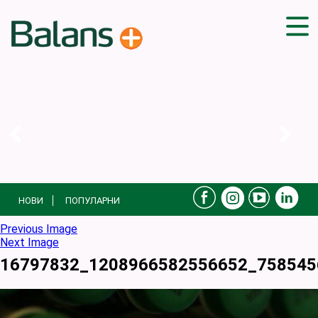
ДОМА
СОВЕТИ
ВЕЖБИ
ПЛАН ЗА ИСХРАНА
ЗДРАВИ РЕЦЕПТИ
БЛОГ
НОВИ
ПОПУЛАРНИ
ПРОИЗВОДИ
КАМПАЊИ
Previous Image
Next Image
ЧПП
16797832_1208966582556652_758545