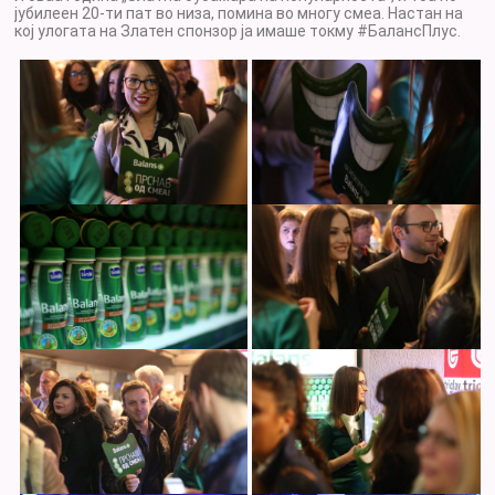
јубилеен 20-ти пат во низа, помина во многу смеа. Настан на
кој улогата на Златен спонзор ја имаше токму #БалансПлус.