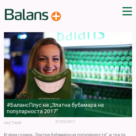
ДОМА
СОВЕТИ
ВЕЖБИ
ПЛАН ЗА ИСХРАНА
ЗДРАВИ РЕЦЕПТИ
БЛОГ
ПРОИЗВОДИ
КАМПАЊИ
#БалансПлус на „Златна бубамара на
ЧПП
популарноста 2017“
27/09/2017
НАСТАНИ
И оваа година „Златна бубамара на популарноста“, и тоа по