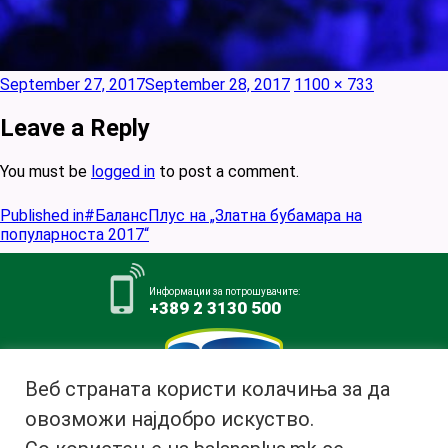
Posted
Full
September 27, 2017
September 28, 2017
1100 × 733
on
size
Leave a Reply
You must be
logged in
to post a comment.
Post
Published in
#БалансПлус на „Златна бубамара на
navigation
популарноста 2017“
Информации за потрошувачите:
+389 2 3130 500
Веб страната користи колачиња за да
овозможи најдобро искуство.
Млекара АД Битола