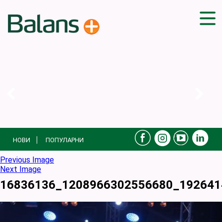
ДОМА
СОВЕТИ
ВЕЖБИ
ПЛАН ЗА ИСХРАНА
ЗДРАВИ РЕЦЕПТИ
БЛОГ
НОВИ
ПОПУЛАРНИ
ПРОИЗВОДИ
КАМПАЊИ
Previous Image
Next Image
ЧПП
16836136_1208966302556680_192641