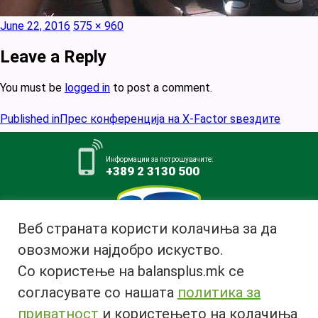
Posted
Full
June 22, 2016
575 × 960
on
size
Leave a Reply
You must be
logged in
to post a comment.
Post
Published in
Прес конференција на X-Factor ѕвездите
navigation
Информации за потрошувачите:
+389 2 3130 500
Веб страната користи колачиња за да
овозможи најдобро искуство.
Млекара АД Битола
Со користење на balansplus.mk се
ул. Ѓурчин Наумов Пљакот бр.1,
7000 Битола, Република
согласувате со нашата
политика за
Македонија
приватност
и користењето на колачиња