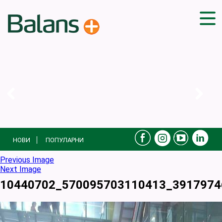
ДОМА
СОВЕТИ
ВЕЖБИ
ПЛАН ЗА ИСХРАНА
ЗДРАВИ РЕЦЕПТИ
БЛОГ
НОВИ
ПОПУЛАРНИ
ПРОИЗВОДИ
КАМПАЊИ
Previous Image
Next Image
ЧПП
10440702_570095703110413_3917974