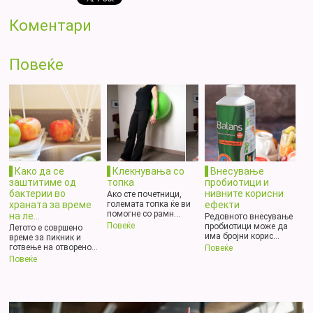
Коментари
Повеќе
Како да се
Клекнувања со
Внесување
заштитиме од
топка
пробиотици и
бактерии во
нивните корисни
Ако сте почетници,
храната за време
ефекти
големата топка ќе ви
помогне со рамн...
на ле...
Редовното внесување
Повеќе
пробиотици може да
Летото е совршено
има бројни корис...
време за пикник и
готвење на отворено...
Повеќе
Повеќе