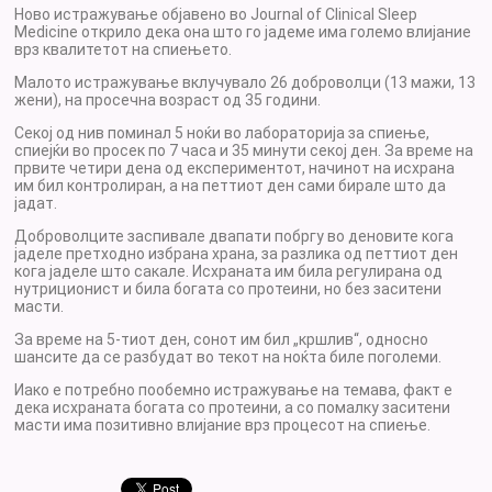
Ново истражување објавено во Journal of Clinical Sleep
Medicine открило дека она што го јадеме има големо влијание
врз квалитетот на спиењето.
Малото истражување вклучувало 26 доброволци (13 мажи, 13
жени), на просечна возраст од 35 години.
Секој од нив поминал 5 ноќи во лабораторија за спиење,
спиејќи во просек по 7 часа и 35 минути секој ден. За време на
првите четири дена од експериментот, начинот на исхрана
им бил контролиран, а на петтиот ден сами бирале што да
јадат.
Доброволците заспивале двапати побргу во деновите кога
јаделе претходно избрана храна, за разлика од петтиот ден
кога јаделе што сакале. Исхраната им била регулирана од
нутриционист и била богата со протеини, но без заситени
масти.
За време на 5-тиот ден, сонот им бил „кршлив“, односно
шансите да се разбудат во текот на ноќта биле поголеми.
Иако е потребно пообемно истражување на темава, факт е
дека исхраната богата со протеини, а со помалку заситени
масти има позитивно влијание врз процесот на спиење.