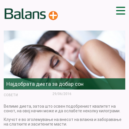
ДОМА
СОВЕТИ
ВЕЖБИ
ПЛАН ЗА ИСХРАНА
ЗДРАВИ РЕЦЕПТИ
БЛОГ
Најдобрата диета за добар сон
ПРОИЗВОДИ
КАМПАЊИ
29/06/2016
СОВЕТИ
ЧПП
Велиме диета, затоа што освен подобрениот квалитет на
сонот, на овој начин може и да ослабете неколку килограми.
Клучот е во зголемување на внесот на влакна и заборавање
на слатките и заситените масти.