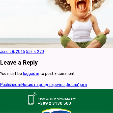
Posted
Full
June 28, 2016
553 × 270
on
size
Leave a Reply
You must be
logged in
to post a comment.
Post
Published in
Новиот тренд наречен „бесна“ јога
navigation
Информации за потрошувачите:
+389 2 3130 500