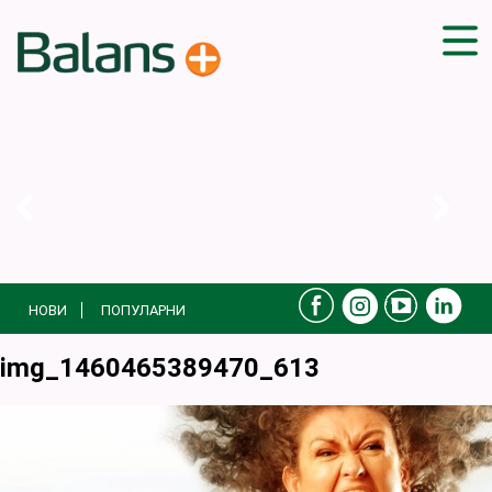
ДОМА
СОВЕТИ
ВЕЖБИ
ПЛАН ЗА ИСХРАНА
ЗДРАВИ РЕЦЕПТИ
БЛОГ
НОВИ
ПОПУЛАРНИ
ПРОИЗВОДИ
КАМПАЊИ
img_1460465389470_613
ЧПП