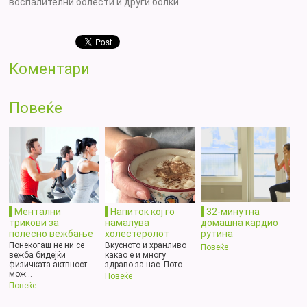
воспалителни болести и други болки.
Коментари
Повеќе
Ментални
Напиток кој го
32-минутна
трикови за
намалува
домашна кардио
полесно вежбање
холестеролот
рутина
Понекогаш не ни се
Вкусното и хранливо
Повеќе
вежба бидејќи
какао е и многу
физичката актвност
здраво за нас. Пото...
мож...
Повеќе
Повеќе