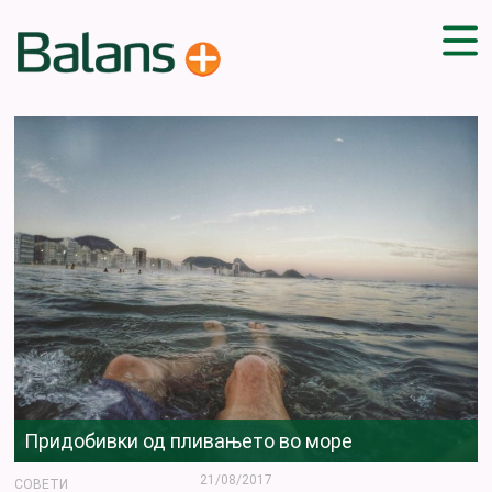
ДОМА
СОВЕТИ
ВЕЖБИ
ПЛАН ЗА ИСХРАНА
ЗДРАВИ РЕЦЕПТИ
БЛОГ
ПРОИЗВОДИ
КАМПАЊИ
ЧПП
Придобивки од пливањето во море
21/08/2017
СОВЕТИ