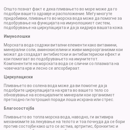
Општо познат факт е дека пливањето во море може да го
подобри вашето здравје и расположение. Меѓу многуте
придобивки, пливањето во морска вода може да помогне за
подобрување на функцијата на имунолошкиот систем,
подобрување на циркулацијата и да ја хидрира вашата кожа.
Имунолошки
Морската вода содржи витални елементи како витамини,
минерални соли, аминокиселини и живи микроорганизми кои
можат да создадат антибиотски и антибактериски ефект и
кои помогаат во подобрувањето на имунитетот.
Компонентите на морската вода се слични со плазмата на
човечката крв и лесно се апсорбираат.
Циркулациски
Пливањето во солена вода може да ви помогне да ја
подобрите циркулацијата на крвта во вашето тело со
обновување на есенцијалните минерали кои организмот
претходно ги потрошил поради лоша исхрана или стрес.
Благосостојба
Пливањето во топла морска вода, наводно, ги активира
механизмите за лекување на телото и тоа почнуда да се бори
против состојби како што се астма, артритис, бронхитис и