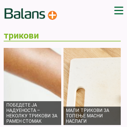
ДОМА
трикови
СОВЕТИ
ВЕЖБИ
ПЛАН ЗА ИСХРАНА
ЗДРАВИ РЕЦЕПТИ
БЛОГ
ПРОИЗВОДИ
КАМПАЊИ
ЧПП
ПОБЕДЕТЕ ЈА
НАДУЕНОСТА –
МАЛИ ТРИКОВИ ЗА
НЕКОЛКУ ТРИКОВИ ЗА
ТОПЕЊЕ МАСНИ
РАМЕН СТОМАК
НАСЛАГИ