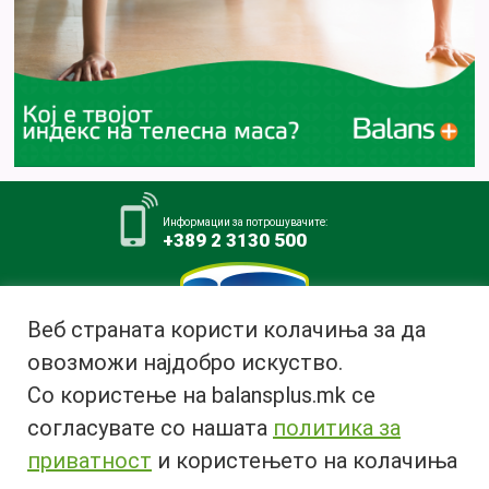
Информации за потрошувачите:
+389 2 3130 500
Веб страната користи колачиња за да
овозможи најдобро искуство.
Млекара АД Битола
Со користење на balansplus.mk се
ул. Ѓурчин Наумов Пљакот бр.1,
7000 Битола, Република
согласувате со нашата
политика за
Македонија
приватност
и користењето на колачиња
Тел:
+389 47 226 380