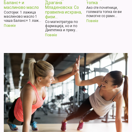
Баланс+ и
Драгана
топка
маслиново масло
Младеновска: Со
Ако сте почетници,
правилна исхрана,
големата топка ќе ви
Состојки: 1 лажица
помогне со рамн...
физи...
маслиново масло 1
чаша Баланс+ 1 лаж...
Повеќе
Со магистратура по
Повеќе
фармација, но и по
Диететика и преку...
Повеќе