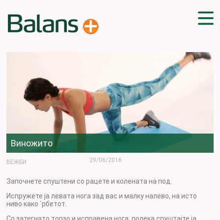
ДОМА
СОВЕТИ
ВЕЖБИ
ПЛАН ЗА ИСХРАНА
ЗДРАВИ РЕЦЕПТИ
БЛОГ
Виножито
ПРОИЗВОДИ
КАМПАЊИ
29/06/2016
ВЕЖБИ
ЧПП
Започнете спуштени со рацете и колената на под.
Испружете ја левата нога зад вас и малку налево, на исто
ниво како `рбетот.
Со затегнато торзо и исправена нога, полека спуштајте ја