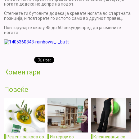
ногата додека не допре на подот.
Стегнете ги бутовите додека ја кревате ногата во стартната
позиција, и повторете го истото само во другиот правец.
Повторувајте околу 45 до 60 секунди пред да ја смените
ногата.
Коментари
Повеќе
Рецепт за коса со
Интервју со
Клекнувања со