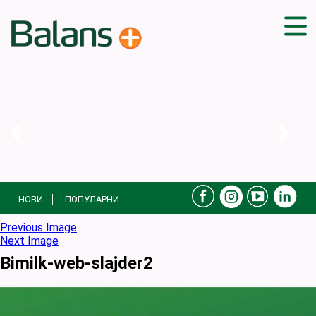
ДОМА
СОВЕТИ
ВЕЖБИ
ПЛАН ЗА ИСХРАНА
ЗДРАВИ РЕЦЕПТИ
БЛОГ
НОВИ
ПОПУЛАРНИ
ПРОИЗВОДИ
КАМПАЊИ
Previous Image
Next Image
ЧПП
Bimilk-web-slajder2