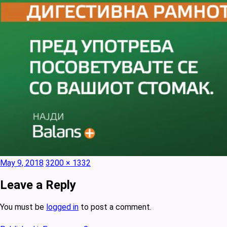
Posted
Full
May 9, 2018
3200 × 1332
on
size
Leave a Reply
You must be
logged in
to post a comment.
Post