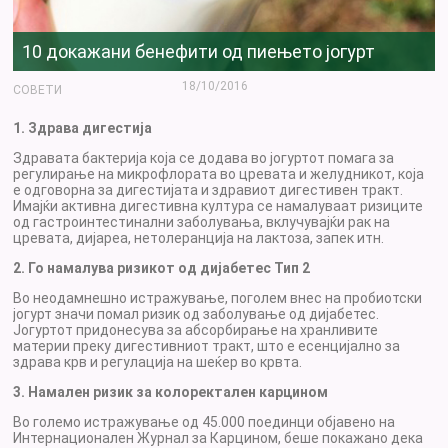
10 докажани бенефити од пиењето јогурт
18/10/2016
СОВЕТИ
1. Здрава дигестија
Здравата бактерија која се додава во јогуртот помага за
регулирање на микрофлората во цревата и желудникот, која
е одговорна за дигестијата и здравиот дигестивен тракт.
Имајќи активна дигестивна култура се намалуваат ризиците
oд гастроинтестинални заболувања, вклучувајќи рак на
цревата, дијареа, нетолеранција на лактоза, запек итн.
2. Го намалува ризикот од дијабетес Тип 2
Во неодамнешно истражување, поголем внес на пробиотски
јогурт значи помал ризик од заболување од дијабетес.
Јогуртот придонесува за абсорбирање на хранливите
материи преку дигестивниот тракт, што е есенцијално за
здрава крв и регулација на шеќер во крвта.
3. Намален ризик за колоректален карцином
Во големо истражување од 45.000 поединци објавено на
Интернационален Журнал за Карцином, беше покажано дека