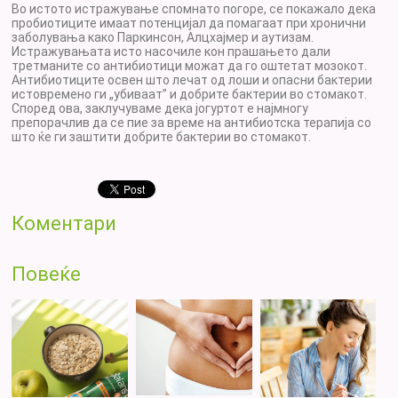
Во истото истражување спомнато погоре, се покажало дека
пробиотиците имаат потенцијал да помагаат при хронични
заболувања како Паркинсон, Алцхајмер и аутизам.
Истражувањата исто насочиле кон прашањето дали
третманите со антибиотици можат да го оштетат мозокот.
Антибиотиците освен што лечат од лоши и опасни бактерии
истовремено ги „убиваат” и добрите бактерии во стомакот.
Според ова, заклучуваме дека јогуртот е најмногу
препорачлив да се пие за време на антибиотска терапија со
што ќе ги заштити добрите бактерии во стомакот.
Коментари
Повеќе