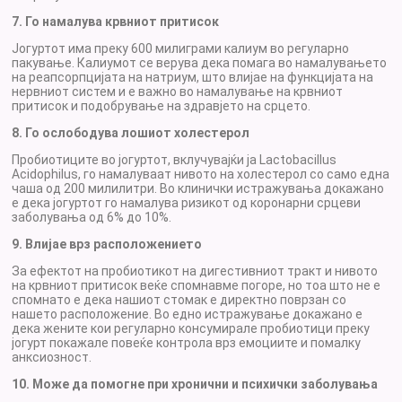
7. Го намалува крвниот притисок
Јогуртот има преку 600 милиграми калиум во регуларно
пакување. Калиумот се верува дека помага во намалувањето
на реапсорпцијата на натриум, што влијае на функцијата на
нервниот систем и е важно во намалување на крвниот
притисок и подобрување на здравјето на срцето.
8. Го ослободува лошиот холестерол
Пробиотиците во јогуртот, вклучувајќи ja Lactobacillus
Acidophilus, го намалуваат нивото на холестерол со само една
чаша од 200 милилитри. Во клинички истражувања докажано
е дека јогуртот го намалува ризикот од коронарни срцеви
заболувања од 6% до 10%.
9. Влијае врз расположението
За ефектот на пробиотикот на дигестивниот тракт и нивото
на крвниот притисок веќе спомнавме погоре, но тоа што не е
спомнато е дека нашиот стомак е директно поврзан со
нашето расположение. Во едно истражување докажано е
дека жените кои регуларно консумирале пробиотици преку
јогурт покажале повеќе контрола врз емоциите и помалку
анксиозност.
10. Може да помогне при хронични и психички заболувања