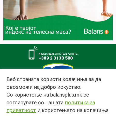
Информации за потрошувачите:
+389 2 3130 500
Веб страната користи колачиња за да
овозможи најдобро искуство.
Млекара АД Битола
Со користење на balansplus.mk се
ул. Ѓурчин Наумов Пљакот бр.1,
7000 Битола, Република
согласувате со нашата
политика за
Македонија
приватност
и користењето на колачиња