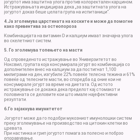
јогуртот има заштитна улога против колоректален карцином.
Истражувањата индицираа дека „за заштитната улога на
јогуртот доказ беше целата група на испитаници“.
4.Ја зголемува цврстината на коските и може да помогне
како превентива за остеопороза
Комбинацијата на витамин D и калциум имаат значајна улога
во скелетниот систем.
5. Го зголемува топењето на масти
Од спроведеното истражување во Универзитетот во
Ноксвил, групата која консумирала јогурт во комбинација со
дополнителен внес на калциум за да постигнат 1,100
милиграми на ден, изгубиле 22% повеќе телесна тежина и 61%
повеќе од телесните масти, во споредба од оние кои не
консумирале јогурт за време на диетата. Од истото
истражување се докажа дека пределот кај стомакот и
половината се деловите кои што имале најефективни
резултати.
6.Го зајакнува имунитетот
Јогуртот може да го подобри мукозниот имунолошки систем
преку зголемување на производство на цитокин клетки во
цревата.
При настинка и грип јогуртот помага за полесно и побрзо
опоравување.