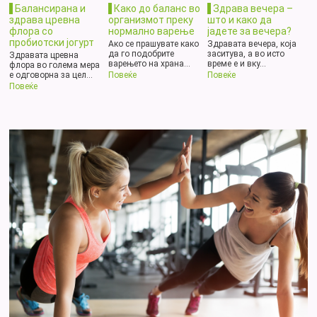
Балансирана и
Како до баланс во
Здрава вечера –
здрава цревна
организмот преку
што и како да
флора со
нормално варење
јадете за вечера?
пробиотски јогурт
Ако се прашувате како
Здравата вечера, која
да го подобрите
заситува, а во исто
Здравата цревна
варењето на храна...
време е и вку...
флора во голема мера
е одговорна за цел...
Повеќе
Повеќе
Повеќе