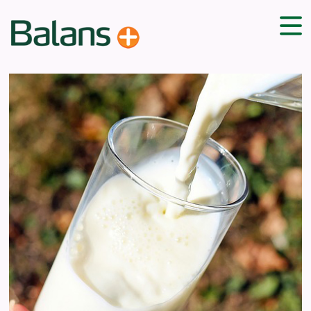
ДОМА
СОВЕТИ
ВЕЖБИ
ПЛАН ЗА ИСХРАНА
ЗДРАВИ РЕЦЕПТИ
БЛОГ
ПРОИЗВОДИ
КАМПАЊИ
ЧПП