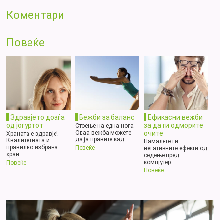
Коментари
Повеќе
Здравјето доаѓа
Вежби за баланс
Ефикасни вежби
од јогуртот
за да ги одморите
Стоење на една нога
очите
Оваа вежба можете
Храната е здравје!
да ја правите кад...
Квалитетната и
Намалете ги
правилно избрана
Повеќе
негативните ефекти од
хран...
седење пред
компјутер...
Повеќе
Повеќе