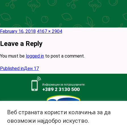
Posted
Full
February 16, 2018
4167 × 2904
on
size
Leave a Reply
You must be
logged in
to post a comment.
Post
Published in
Ден 17
navigation
Информации за потрошувачите:
+389 2 3130 500
Веб страната користи колачиња за да
овозможи најдобро искуство.
Млекара АД Битола