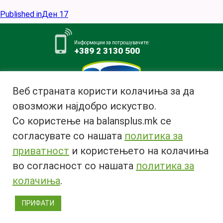
Post
Published in
Ден 17
navigation
Информации за потрошувачите:
+389 2 3130 500
Веб страната користи колачиња за да
овозможи најдобро искуство.
Млекара АД Битола
Со користење на balansplus.mk се
ул. Ѓурчин Наумов Пљакот бр.1,
7000 Битола, Република
согласувате со нашата
политика за
Македонија
приватност
и користењето на колачиња
Тел:
+389 47 226 380
во согласност со нашата
политика за
Факс:
+389 47 237 073
Email:
info@bimilk.mk
колачиња
.
ПРИФАТИ
© 2018 Copyright | All rights reserved 2018 ® |
Privacy Policy