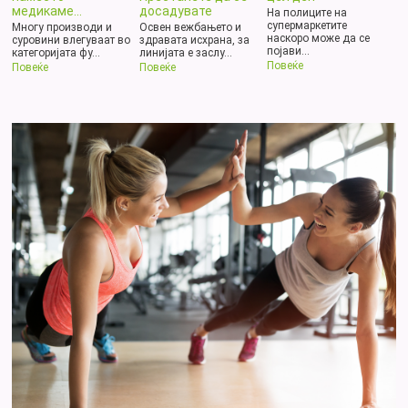
медикаме...
досадувате
На полиците на
супермаркетите
Многу производи и
Освен вежбањето и
наскоро може да се
суровини влегуваат во
здравата исхрана, за
појави...
категоријата фу...
линијата е заслу...
Повеќе
Повеќе
Повеќе