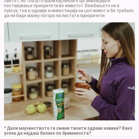
светот, но тоа што фали кај некои е организација и
поставување приоритети во животот. Вежбањето не е
луксуз, тоа е здравје и инвестиција за цел живот и би требало
да ни биде малку погоре на листата приоритети.
* Дали мајчинството ги смени твоите здрави навики? Како
успеа да најдеш баланс по бременоста?