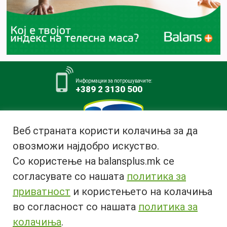
Информации за потрошувачите:
+389 2 3130 500
Веб страната користи колачиња за да
овозможи најдобро искуство.
Млекара АД Битола
Со користење на balansplus.mk се
ул. Ѓурчин Наумов Пљакот бр.1,
7000 Битола, Република
согласувате со нашата
политика за
Македонија
приватност
и користењето на колачиња
Тел:
+389 47 226 380
во согласност со нашата
политика за
Факс:
+389 47 237 073
Email:
info@bimilk.mk
колачиња
.