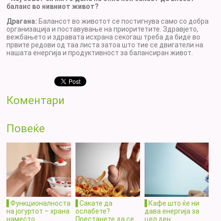
баланс во нивниот живот?
Драгана:
Балансот во животот се постигнува само со добра
организација и поставување на приоритетите. Здравјето,
вежбањето и здравата исхрана секогаш треба да биде во
првите редови од таа листа затоа што тие се двигатели на
нашата енергија и продуктивност за балансиран живот.
Коментари
Повеќе
Функционалноста
Сакате да
Кафе што ќе ни
на јогуртот – храна
ослабете?
дава енергија за
наместо
Престанете да се
цел ден