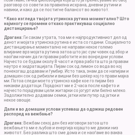
позитивистичка филозофија која што ја пренесуваме во овој
разговор со совети за правилна исхрана, дневни рутини и
навики, и како да се постигне балансот во животот.
* Како изгледа твојата утринска рутина моментално? Што
најмногу се промени откако практикуваш социјално
дистанцирање?
Драгана:
Ги сакам утрата, тоа ми е најпродуктивниот дел од
денот и мојата утринска рутина е иста со години. Социјалното
дистанцирање моментално не направи некое големо
влијание врз мојата рутина затоа што јас сум човек од збор и
наоѓам начин да ги правам работите и во вонредни услови.
Најчесто се будам околу 8 часот и прва работа што ја правам
наутро е хидратацијата. Пијам сок од лимон со вода во кој
понекогаш додавам и ѓумбир. Исто така, знам да се напијам и
домашен сок од рибизли и вишни без шеќер кој го прави мајка
ми. Потоа следи моето утринско кафе кое го пијам без
никакви додатоци. Појадокот ми е 2 часа после кафето и
најчесто појадувам цели житарки со јогурт или билно млеко.
Задолжително додавам семки, јатки или путер од јатки и
некое овошје.
Дали и во домашни услови успеваш да одржиш редовен
распоред на вежбање?
Драгана:
Вежбам секој ден без изговори затоа што
вежбањето ми е љубов и енергија којашто ме движи низ
животот. Без разлика што сме дома и се наоѓаме во ваква