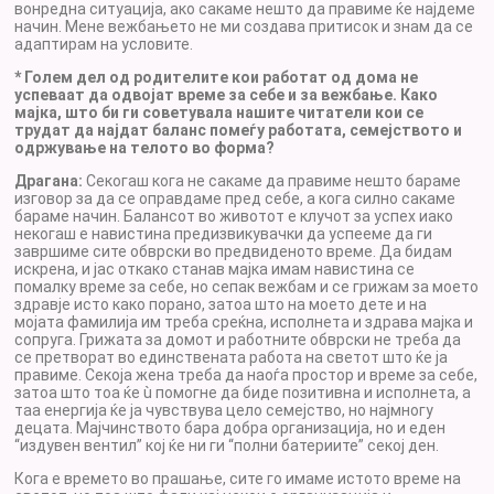
вонредна ситуација, ако сакаме нешто да правиме ќе најдеме
начин. Мене вежбањето не ми создава притисок и знам да се
адаптирам на условите.
* Голем дел од родителите кои работат од дома не
успеваат да одвојат време за себе и за вежбање. Како
мајка, што би ги советувала нашите читатели кои се
трудат да најдат баланс помеѓу работата, семејството и
одржување на телото во форма?
Драгана:
Секогаш кога не сакаме да правиме нешто бараме
изговор за да се оправдаме пред себе, а кога силно сакаме
бараме начин. Балансот во животот е клучот за успех иако
некогаш е навистина предизвикувачки да успееме да ги
завршиме сите обврски во предвиденото време. Да бидам
искрена, и јас откако станав мајка имам навистина се
помалку време за себе, но сепак вежбам и се грижам за моето
здравје исто како порано, затоа што на моето дете и на
мојата фамилија им треба среќна, исполнета и здрава мајка и
сопруга. Грижата за домот и работните обврски не треба да
се претворат во единствената работа на светот што ќе ја
правиме. Секоја жена треба да наоѓа простор и време за себе,
затоа што тоа ќе ù помогне да биде позитивна и исполнета, а
таа енергија ќе ја чувствува цело семејство, но најмногу
децата. Мајчинството бара добра организација, но и еден
“издувен вентил” кој ќе ни ги “полни батериите” секој ден.
Кога е времето во прашање, сите го имаме истото време на