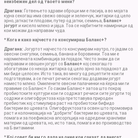
неизбежен дел од твоето мени?
Драгана:
Готвењето здрави оброци ми е пасија, а во мојата
кујна секогаш има свежо овошје и зеленчук, житарки од цело
зрно, јаткасти плодови, путер од јатки, семиња,
Баланс+
јогурт
и кисело млеко и јајца. Тоа се најбитните намирници од
кои можам да направам чуда.
* Кога и како најчесто го консумираш Баланс+?
Драгана:
Јогуртот најчесто го консумирам наутро, го јадам со
овесни снегулки, семиња, банана и боровинки. Тоа ми е
најомилената комбинација за појадок. Често знам да си
направам и овошен јогурт со
Баланс+
кој секогаш го
збогатувам со некоја житарка од цело зрно за појадокот да
ми биде целосен. Исто така, во многу од рецептите кои ги
подготвувам, а се печат речиси секогаш додавам јогурт
наместо млеко. Омилените овесни палачинки на ќерка ми ги
правиме со Баланс+. Го сакам Баланс+ затоа што покрај
пробиотските култури кои ги содржат речиси сите јогурти тој
содржи и олигофруктоза која претставува природен
пребиотик кој стимулира раст на пробиотски бифидо
бактерии во цревата. Олигофруктозата освен што промовира
раст и колонизација на “добрите” бактерии во цревата, таа
помага и за поефикасна апсорпција на одредени хранливи
материи од цревата, но, исто така, помага и во производство
на Б витамини.
* Кој совет би им го дала на оние кои сакаат да внесат