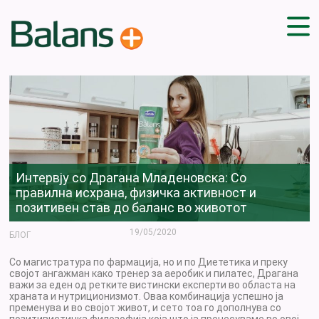
ДОМА
СОВЕТИ
ВЕЖБИ
ПЛАН ЗА ИСХРАНА
ЗДРАВИ РЕЦЕПТИ
Интервју со Драгана Младеновска: Со
БЛОГ
правилна исхрана, физичка активност и
позитивен став до баланс во животот
ПРОИЗВОДИ
КАМПАЊИ
19/05/2020
БЛОГ
ЧПП
Со магистратура по фармација, но и по Диететика и преку
својот ангажман како тренер за аеробик и пилатес, Драгана
важи за еден од ретките вистински експерти во областа на
храната и нутриционизмот. Оваа комбинација успешно ја
пременува и во својот живот, и сето тоа го дополнува со