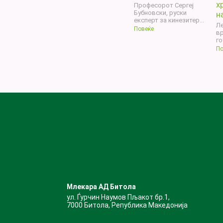
х
Професорот Сергеј
Бубновски, руски
на
експерт за кинезитер...
Л
Повеќе
вр
го
По
Млекара АД Битола
ул. Ѓурчин Наумов Пљакот бр.1,
7000 Битола, Република Македонија