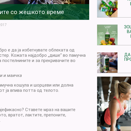
вите со жешкото време
2017
ЗО
В
бро е да ја избегнувате облеката од
ДА
естер. Кожата најдобро „дише“ во памучна
ПР
а постелнините и за прекривачите во
ви и маичка
амучна кошула и шорцеви или долна
от ја впива потта од телото.
ајефикасно? Ставете мраз на вашите
то, вратот, лактите, препоните,
.