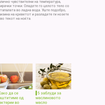
илично чувствителни на температура,
сирачки точки. Оладете го целото тело со
стапалата во ладна вода. Уште подобро,
лизина на креветот и разладете ги нозете
во текот на ноќта.
Како да се
5 заблуди за
аштитиме од
маслиновото
актерии во
масло