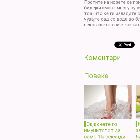
Прстите на нозете се пр
бидејќи имаат многу пул
тоа што ќе ги изладите 
чувајте сад со вода во б
секогаш кога ви е жешко 
Коментари
Повеќе
Зајакнете го
имунитетот за
з
само 15 секунди
б