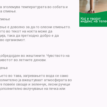
а зголемува температурата во собата и
а спиење.
спиење
ење е доволно за да го олесни спиењето.
то во текот на ноќта може да
ија, така да претходно добро е да
во организмот.
добредојден во жештините. Чувството на
животот во летните денови.
адења
ето во тава, загревањето вода се само
полнително ја вжештуваат атмосферата во
е повеќе овошје и зеленчук, лесни ручеци
дополнително вклучување на печка или