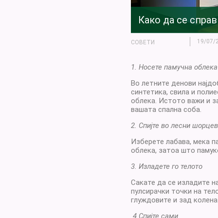
Како да се спра
19/07/
СОВЕТИ
1. Носете памучна облека
Во летните денови најдо
синтетика, свила и поли
облека. Истото важи и з
вашата спална соба.
2. Спијте во лесни шорце
Изберете лабава, мека п
облека, затоа што памук
3. Изладете го телото
Сакате да се изладите н
пулсирачки точки на тело
глуждовите и зад колена
4.Спијте сами