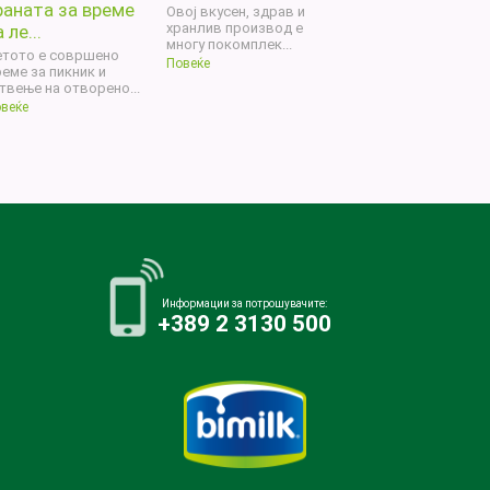
раната за време
Овој вкусен, здрав и
хранлив производ е
 ле...
многу покомплек...
етото е совршено
Повеќе
еме за пикник и
твење на отворено...
веќе
Информации за потрошувачите:
+389 2 3130 500