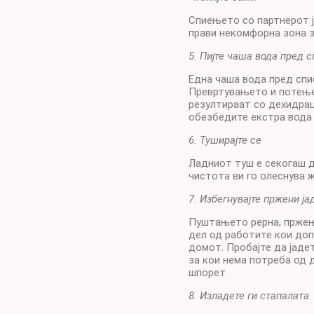
Спиењето со партнерот ј
прави некомфорна зона з
5. Пијте чаша вода пред 
Една чаша вода пред спи
Превртувањето и потење
резултираат со дехидрац
обезбедите екстра вода 
6. Туширајте се
Ладниот туш е секогаш 
чистота ви го олеснува 
7. Избегнувајте пржени ј
Пуштањето рерна, пржењ
дел од работите кои до
домот. Пробајте да јадет
за кои нема потреба од 
шпорет.
8. Изладете ги стапалата