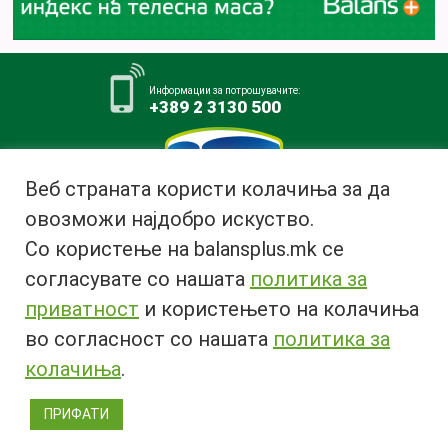
Информации за потрошувачите:
+389 2 3130 500
Веб страната користи колачиња за да
овозможи најдобро искуство.
Млекара АД Битола
Со користење на balansplus.mk се
ул. Ѓурчин Наумов Пљакот бр.1,
7000 Битола, Република
согласувате со нашата
политика за
Македонија
приватност
и користењето на колачиња
Тел:
+389 47 226 380
во согласност со нашата
политика за
Факс:
+389 47 237 073
Email:
info@bimilk.mk
колачиња
.
ПРИФАТИ
© 2018 Copyright | All rights reserved 2018 ® |
Privacy Policy