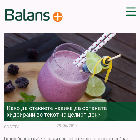
ДОМА
СОВЕТИ
ВЕЖБИ
ПЛАН ЗА ИСХРАНА
ЗДРАВИ РЕЦЕПТИ
БЛОГ
ПРОИЗВОДИ
КАМПАЊИ
Како да стекнете навика да останете
ЧПП
хидрирани во текот на целиот ден?
29/06/2017
СОВЕТИ
Голем број на луѓе поради презафатеност често не наоѓаат