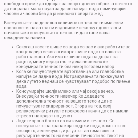
слободно време да одвојат за својот дневен оброк, а почесто
да направат мала пауза за да се напијат вода поминувајќи
часови и часови без да ја изнаснат својата жед.
Внесувањето на доволна количина на течности има свои
поволности, па затоа ви издвоивме неколку едноставни
начини како внесувањето течности да стане ваша
секојдневна навика:
Секогаш носете шише со вода со вас и ако работите во
канцеларија секогаш имајте шише вода на вашата
работна маса. Ако имате шише вода на дофат на
рацете, многу веројатно е дека несвесно ќе
консумирате течности без некој поголем напор.
Кога ќе почувствувате вртоглавица или главоболка
напијте се ладна вода. Истражувањата покажуваат
дека луѓето веднаш се чувствуваат подобро по пиење
вода.
Консумирајте шолја млеко или чај секоја вечер.
Внесувајќи течности навечер ќе додадете
дополнителна течност на вашето тело и да не
почувстувате хидрираност. Згора на тоа, овој
релаксирачки ритуал е прекрасен начин да се намали
стресот на крајот на денот.
Јадете храна богата со витамини и течност. Со
внесувањето на храна која содржи вода, како што се
овошјето, зеленчукот, и јогуртот автоматски го
регулирате нивото на внесени течности во текот на