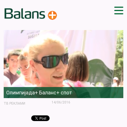
ДОМА
СОВЕТИ
ВЕЖБИ
ПЛАН ЗА ИСХРАНА
ЗДРАВИ РЕЦЕПТИ
БЛОГ
ПРОИЗВОДИ
КАМПАЊИ
Олимпијада+ Баланс+ спот
ЧПП
14/06/2016
ТВ РЕКЛАМИ