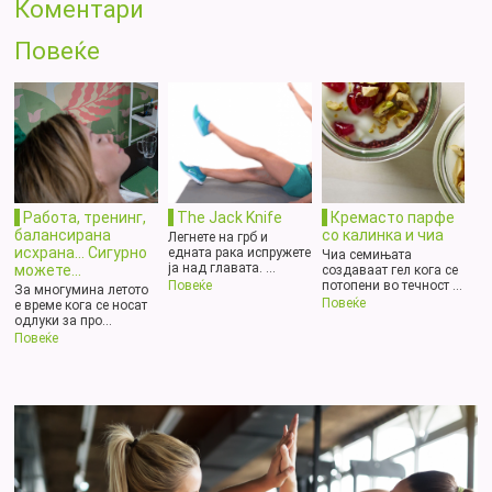
Коментари
Повеќе
Работа, тренинг,
The Jack Knife
Кремасто парфе
балансирана
со калинка и чиа
Легнете на грб и
исхрана… Сигурно
едната рака испружете
Чиа семињата
ја над главата. ...
можете...
создаваат гел кога се
потопени во течност ...
Повеќе
За многумина летото
Повеќе
е време кога се носат
одлуки за про...
Повеќе