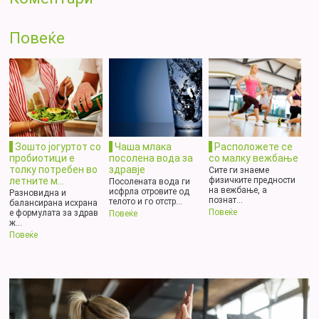
Повеќе
Зошто јогуртот со
Чаша млака
Расположете се
пробиотици e
посолена вода за
со малку вежбање
толку потребен во
здравје
Сите ги знаеме
летните м...
физичките предности
Посолената вода ги
на вежбање, а
исфрла отровите од
Разновидна и
познат...
телото и го отстр...
балансирана исхрана
Повеќе
е формулата за здрав
Повеќе
ж...
Повеќе