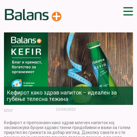
ДОМА
СОВЕТИ
ВЕЖБИ
ПЛАН ЗА ИСХРАНА
ЗДРАВИ РЕЦЕПТИ
БЛОГ
ПРОИЗВОДИ
Кефирот како здрав напиток – идеален за
КАМПАЊИ
губење телесна тежина
ЧПП
23/09/2022
БЛОГ
Кефирот е препознаен како здрав млечен напиток кој
овозможува бројни здравствени придобивки и важи за голем
пријател во грижата за добар изглед. Доколку сакате и сте