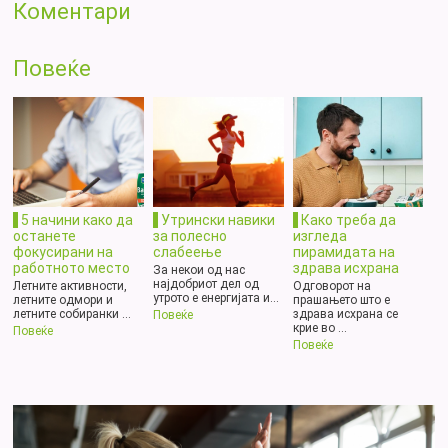
Коментари
Повеќе
5 начини како да
Утрински навики
Како треба да
останете
за полесно
изгледа
фокусирани на
слабеење
пирамидата на
работното место
здрава исхрана
За некои од нас
најдобриот дел од
Летните активности,
Одговорот на
утрото е енергијата и...
летните одмори и
прашањето што е
летните собиранки ...
здрава исхрана се
Повеќе
крие во ...
Повеќе
Повеќе