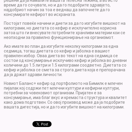
решени да ја намалите вашата телесна тежина, а во исто
време да го сочувате, но и да го подобрите здравјето,
најдобриот начин за тоа е веднаш да започнете да го
консумирате кефирот во исхраната.
Постојат повеќе начини и диети за да го изгубите вишокот на
килограми, но диетата со кефир е исклучително корисна
затоа што ги внесувате потребните хранливи материи кои се
неопходни за правилно функционирање на организмот.
Ако имате во план да изгубите неколку килограми за една
седмица, тогаш диетата со кефир и јаболка е вашиот
правилен избор. Оваа диета во текот на една седмица се
состои од консумирање исклучиво кефир и јаболка во дневни
количини до 1.5 литри и 1.5 килограми соодветно. Диетата со
кефир и јаболка се смета за строга диета која е препорачана
да ја држат здрави личности.
Новиот Баланс+ кефир од портфолиото на Бимилк е млечен
пијалак кој содржи пет млечни култури и кефирни култури,
потребни за човековиот организам. Пријатен е за
консумирање, има благ вкус и кремаста структура и квалитет
како дома подготвен. Со овој производ може да ја подобрите
вашата дигестија, но и да го изгубите вишокот на килограми.